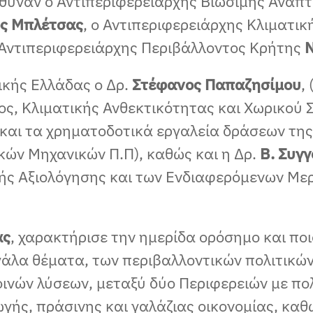
ύθυναν ο Αντιπεριφερειάρχης Βιώσιμης Ανάπτ
ος Μπλέτσας
, ο Αντιπεριφερειάρχης Κλιματι
 Αντιπεριφερειάρχης Περιβάλλοντος Κρήτης
Ν
ικής Ελλάδας ο Δρ.
Στέφανος Παπαζησίμου
,
ος, Κλιματικής Ανθεκτικότητας και Χωρικού 
και τα χρηματοδοτικά εργαλεία δράσεων της
ικών Μηχανικών Π.Π), καθώς και η Δρ.
Β. Συγ
κής Αξιολόγησης και των Ενδιαφερόμενων Με
ας
, χαρακτήρισε την ημερίδα ορόσημο και ποι
γάλα θέματα, των περιβαλλοντικών πολιτικών
ινών λύσεων, μεταξύ δύο Περιφερειών με πο
ής, πράσινης και γαλάζιας οικονομίας, καθ